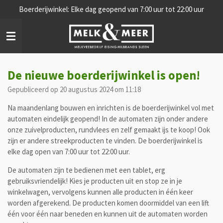
Boerderijwinkel: Elke dag geopend van 7:00 uur tot 22:00 uur
Ga
direct
naar
de
hoofdinhoud
De nieuwe boerderijwinkel is open!
Gepubliceerd op 20 augustus 2024 om 11:18
Na maandenlang bouwen en inrichten is de boerderijwinkel vol met
automaten eindelijk geopend! In de automaten zijn onder andere
onze zuivelproducten, rundvlees en zelf gemaakt ijs te koop! Ook
zijn er andere streekproducten te vinden. De boerderijwinkel is
elke dag open van 7:00 uur tot 22:00 uur.
De automaten zijn te bedienen met een tablet, erg
gebruiksvriendelijk! Kies je producten uit en stop ze in je
winkelwagen, vervolgens kunnen alle producten in één keer
worden afgerekend. De producten komen doormiddel van een lift
één voor één naar beneden en kunnen uit de automaten worden