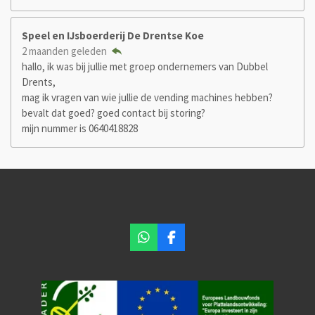
Speel en IJsboerderij De Drentse Koe
2 maanden geleden
hallo, ik was bij jullie met groep ondernemers van Dubbel
Drents,
mag ik vragen van wie jullie de vending machines hebben?
bevalt dat goed? goed contact bij storing?
mijn nummer is 0640418828
W
F
h
a
a
c
t
e
s
b
A
o