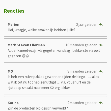
Reacties
Marion
2 jaar geleden
Hoi, vraagje, welke smaken ijs hebben jullie?
Mark Steven Flierman
10 maanden geleden
Appel-kaneel-rozijn vla gegeten vandaag . Lekkerste vla ooit
gegeten 😉👍
MO
8 maanden geleden
Ik heb een zuivelpakket gewonnen tijden de bingo……alles
wat ik tot nu tot heb genuttigd … vla, youghurt en de
rijstepap smaakt naar meer 😋 erg lekker.
Karina
2 maanden geleden
Zijn de producten biologisch verwerkt?