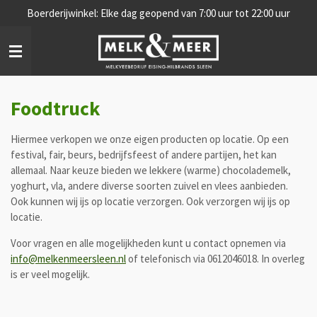
Boerderijwinkel: Elke dag geopend van 7:00 uur tot 22:00 uur
Ga
direct
naar
de
hoofdinhoud
Foodtruck
Hiermee verkopen we onze eigen producten op locatie. Op een
festival, fair, beurs, bedrijfsfeest of andere partijen, het kan
allemaal. Naar keuze bieden we lekkere (warme) chocolademelk,
yoghurt, vla, andere diverse soorten zuivel en vlees aanbieden.
Ook kunnen wij ijs op locatie verzorgen. Ook verzorgen wij ijs op
locatie.
Voor vragen en alle mogelijkheden kunt u contact opnemen via
info@melkenmeersleen.nl
of telefonisch via 0612046018. In overleg
is er veel mogelijk.