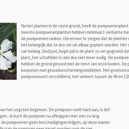
Na het planten in de vaste grond, heeft de pompoenenplant
meeste pompoenenplanten hebben minimaal 1 vierkante met
de pompoenen ranken. Om ervoor te zorgen dat de planten de
het belangrijk dat ze dus ver uit elkaar geplant worden. Het 
van belang. Eind juni, begin juli is de plant zo ver gegroeid 
plant, het schoffelen is dan dus niet meer nodig. De pompoe
hebben de grond gevoed met de mest van onze koeien. De 
bespoten met gewasbeschermingsmiddelen. Het groeiseizo
pompoensoort verschillend, het varieert tussen de 90 en 12
an het oogsten beginnen. De pompoen voelt hard aan, is dof
regen. Je kunt de pompoen nu afknippen met een zo lang
dat de pompoenen geen beschadigingen krijgen, op deze manier
. Nu kan de pompoen neer gezet worden voor de sier,