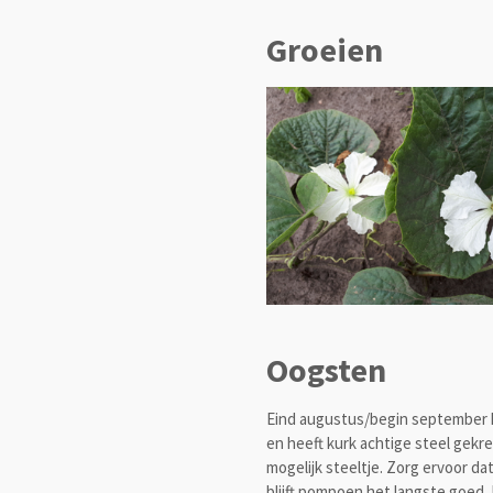
Groeien
Oogsten
Eind augustus/begin september k
en heeft kurk achtige steel gek
mogelijk steeltje. Zorg ervoor 
blijft pompoen het langste goed