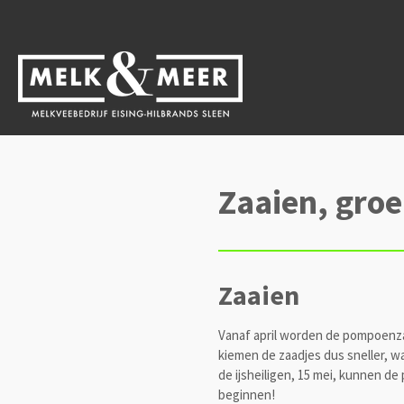
Ga
direct
naar
de
hoofdinhoud
Zaaien, groe
Zaaien
Vanaf april worden de pompoenzad
kiemen de zaadjes dus sneller, w
de ijsheiligen, 15 mei, kunnen de
beginnen!