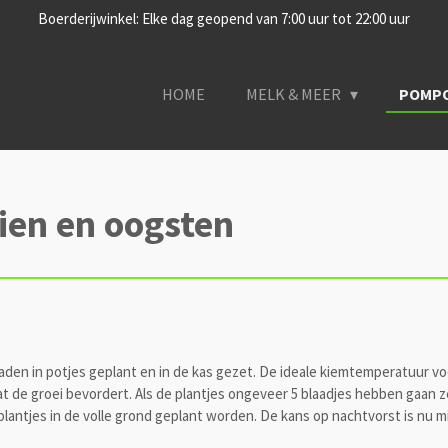
Boerderijwinkel: Elke dag geopend van 7:00 uur tot 22:00 uur
HOME
MELK & MEER
POMP
ien en oogsten
en in potjes geplant en in de kas gezet. De ideale kiemtemperatuur voor
at de groei bevordert. Als de plantjes ongeveer 5 blaadjes hebben gaan z
 plantjes in de volle grond geplant worden. De kans op nachtvorst is nu 