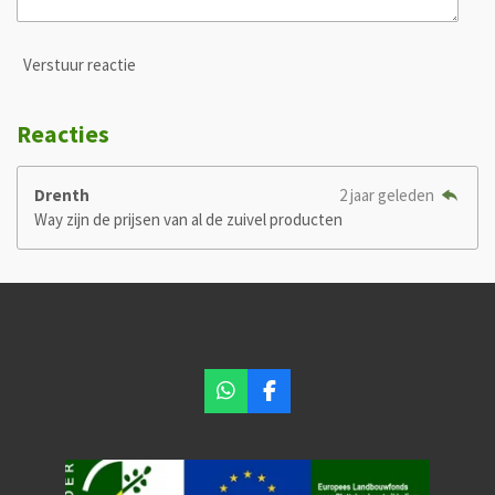
Verstuur reactie
Reacties
Drenth
2 jaar geleden
Way zijn de prijsen van al de zuivel producten
W
F
h
a
a
c
t
e
s
b