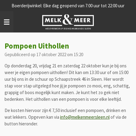
Boerderijwinkel: Elke dag geopend van 7:00 uur tot 22:00 uur
Ga
direct
naar
de
hoofdinhoud
Pompoen Uithollen
Gepubliceerd op 17 oktober 2022 om 15:20
Op donderdag 20, vrijdag 21 en zaterdag 22 oktober kun je bij ons
weer je eigen pompoen uithollen! Dit kan om 13:30 uur of om 15:00
uur bij ons in de schuur op Schaapstreek 46 in Sleen. Hier wordt
stap voor stap uitgelegd hoe jij je pompoen zo mooi, eng, schattig,
grappig of boos mogelijk kunt maken. Je kunt het zo gek niet
bedenken. Het uithollen van een pompoen is voor elke leeftijd.
De kosten hiervoor zijn € 7,50 inclusief een pompoen, drinken en
wat lekkers. Opgeven kan via
info@melkenmeersleen.nl
of via de
button hieronder.